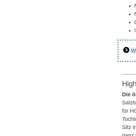
W
High
Die ö
Salzb
für H
Tocht
Sitz 
ganz 