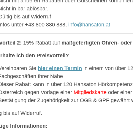
Nicht mit anderen Rabatten oder Gutscheinen kombinierb
Nicht in bar ablösbar.
Gültig bis auf Widerruf
Infos unter +43 800 880 888,
info@hansaton.at
vorteil 2:
15% Rabatt auf
maßgefertigten Ohren- ode
rhalte ich den Preisvorteil?
Vereinbaren Sie
hier einen Termin
in einem von über 1
Fachgeschäften Ihrer Nähe
Dieser Rabatt kann in über 120 Hansaton Hörkompetenz
Österreich gegen Vorlage einer
Mitgliedskarte
oder einer
Bestätigung der Zugehörigkeit zur ÖGB & GPF gewährt 
g
bis auf Widerruf.
ige Informationen: