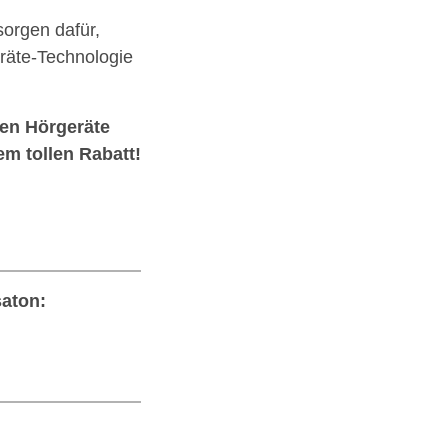
orgen dafür,
räte-Technologie
ten Hörgeräte
em tollen Rabatt!
saton: