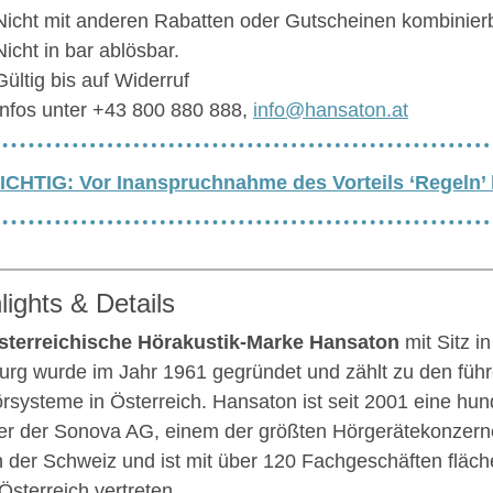
Nicht mit anderen Rabatten oder Gutscheinen kombinierb
Nicht in bar ablösbar.
Gültig bis auf Widerruf
Infos unter +43 800 880 888,
info@hansaton.at
ICHTIG: Vor Inanspruchnahme des Vorteils ‘Regeln’
lights & Details
sterreichische Hörakustik-Marke Hansaton
mit Sitz i
urg wurde im Jahr 1961 gegründet und zählt zu den füh
örsysteme in Österreich. Hansaton ist seit 2001 eine hun
er der Sonova AG, einem der größten Hörgerätekonzerne
in der Schweiz und ist mit über 120 Fachgeschäften fläc
Österreich vertreten.