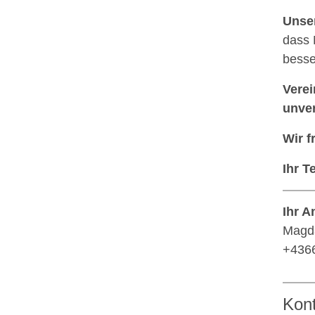
Unser
dass 
besse
Verei
unver
Wir f
Ihr 
Ihr A
Magda
+436
Kon