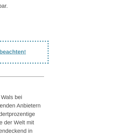
ar.
 beachten!
n Wals bei
renden Anbietern
dertprozentige
 der Welt mit
hendeckend in