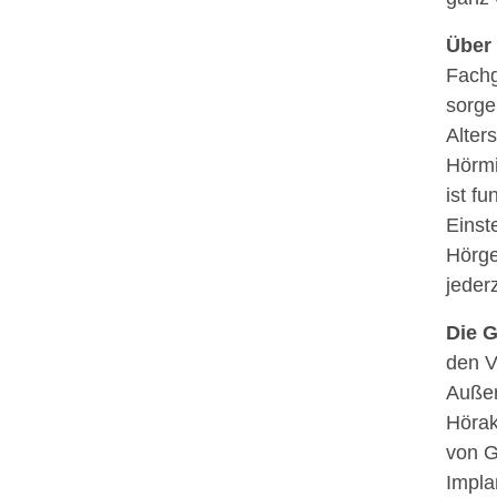
Über
Fachg
sorge
Alter
Hörmi
ist f
Einst
Hörge
jeder
Die G
den V
Außer
Hörak
von G
Impla