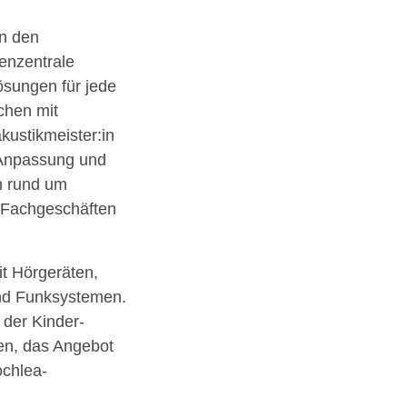
in den
enzentrale
ösungen für jede
chen mit
kustikmeister:in
r Anpassung und
n rund um
 Fachgeschäften
t Hörgeräten,
und Funksystemen.
der Kinder-
en, das Angebot
chlea-