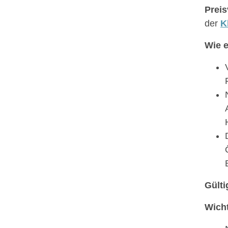
Preis
der
K
Wie e
Gülti
Wicht