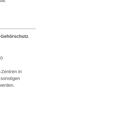
ar.
r Gehörschutz
.
20
-Zentren in
 sonstigen
werden.