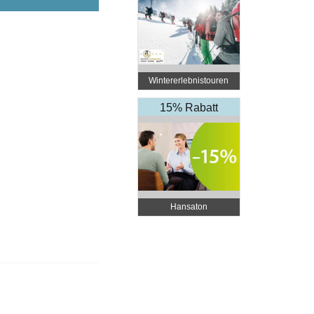
Wintererlebnistouren
15% Rabatt
Hansaton