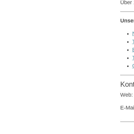
Über 
Unse
Kon
Web
E-Mai