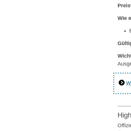
Preis
Wie e
Gülti
Wicht
Ausg
W
High
Offiz