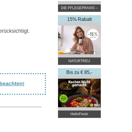
DIE PFLEGEPRAXIS –
by DGKP Katharina
Fister
15% Rabatt
rücksichtigt.
NATURTREU
Bis zu € 85,-
Rabatt
 beachten!
HelloFresh