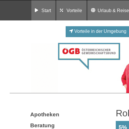
Start
Vorteile
Urlaub & Reis
Vorteile in der Umgebung
Ro
Apotheken
Beratung
5% 