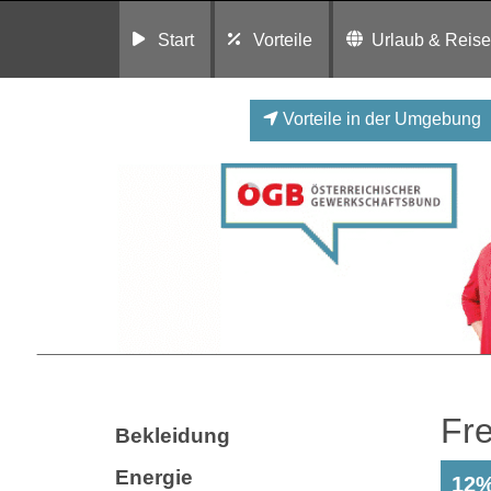
Start
Vorteile
Urlaub & Reis
Vorteile in der Umgebung
Fr
Bekleidung
Energie
12%