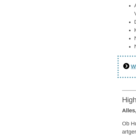
W
High
Alles
Ob Hu
artge