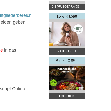
DIE PFLEGEPRAXIS –
by DGKP Katharina
itgliederbereich
Fister
15% Rabatt
melden geben,
de
in das
NATURTREU
Bis zu € 85,-
Rabatt
ssnapf Online
HelloFresh