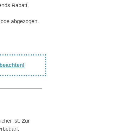
iends Rabatt,
 Code abgezogen.
 beachten!
cher ist: Zur
rbedarf.