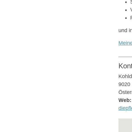
und i
Mein
Kon
Kohld
9020 
Öster
Web:
diepf