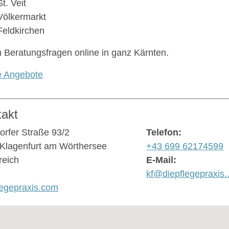
St. Veit
Völkermarkt
Feldkirchen
n Beratungsfragen online in ganz Kärnten.
e Angebote
takt
orfer Straße 93/2
Telefon:
Klagenfurt am Wörthersee
+43 699 62174599
reich
E-Mail:
kf@diepflegepraxis..
legepraxis.com