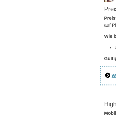
Prei
Preis
auf P
Wie 
Gülti
W
High
Mobil