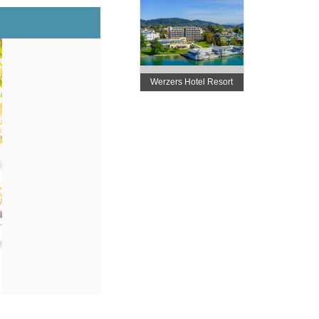
Werzers Hotel Resort
Pörtschach