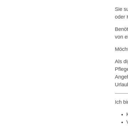
Sie s
oder 
Benöt
von e
Möcht
Als d
Pfleg
Angeh
Urlau
Ich b