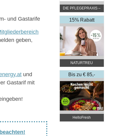
DIE PFLEGEPRAXIS –
by DGKP Katharina
m- und Gastarife
Fister
15% Rabatt
itgliederbereich
melden geben,
NATURTREU
nergy.at
und
Bis zu € 85,-
Rabatt
r Gastarif mit
eingeben!
HelloFresh
 beachten!