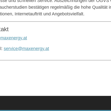
sse und schnellen Service. Auszeichnungen der ÖGVS G
aucherstudien bestätigen regelmäßig die hohe Qualität i
ionen, Internetauftritt und Angebotsvielfalt.
takt
:
maxenergy.at
l:
service@maxenergy.at