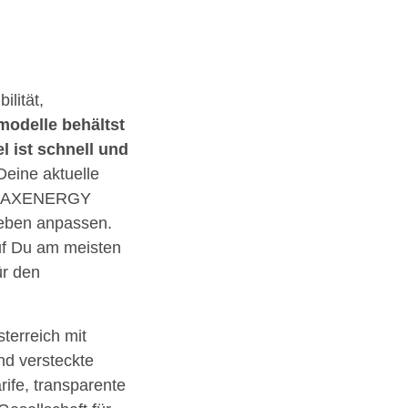
lität,
modelle behältst
 ist schnell und
Deine aktuelle
. MAXENERGY
Leben anpassen.
uf Du am meisten
ür den
erreich mit
nd versteckte
rife, transparente