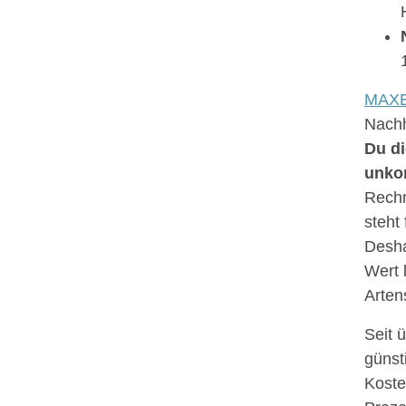
MAX
Nachh
Du di
unkom
Rechn
steht
Desha
Wert 
Arten
Seit 
günst
Koste