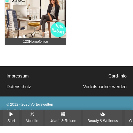
123HomeOffice
Impressum
Card-Info
Datenschutz
Vorteilspartner werden
© 2012 - 2026 Vorteilswelten
Alle Rechte vorbehalten
Start
Vorteile
Urlaub & Reisen
Beauty & Wellness
Ge