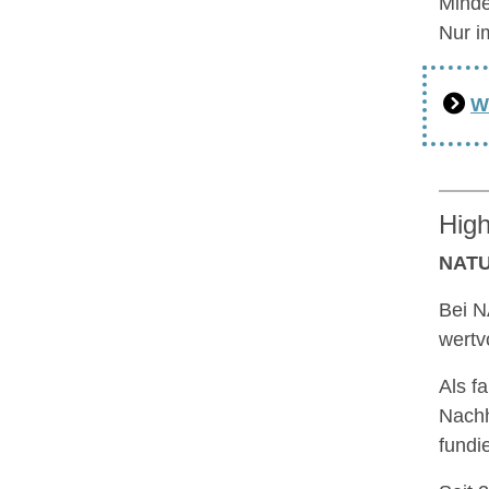
Minde
Nur i
W
High
NATU
Bei N
wertv
Als f
Nachh
fundi