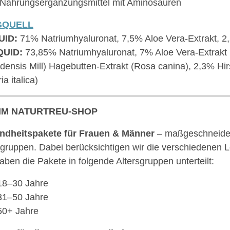
Nahrungsergänzungsmittel mit Aminosäuren
GQUELL
UID:
71% Natriumhyaluronat, 7,5% Aloe Vera-Extrakt, 2
QUID:
73,85% Natriumhyaluronat, 7% Aloe Vera-Extrakt 
densis Mill) Hagebutten-Extrakt (Rosa canina), 2,3% Hir
ia italica)
IM NATURTREU-SHOP
ndheitspakete für Frauen & Männer
– maßgeschneide
sgruppen. Dabei berücksichtigen wir die verschiedenen
aben die Pakete in folgende Altersgruppen unterteilt:
18–30 Jahre
31–50 Jahre
50+ Jahre