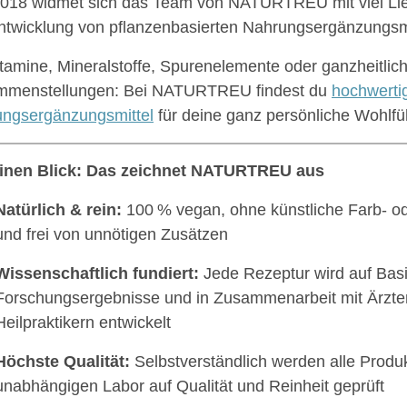
2018 widmet sich das Team von NATURTREU mit viel Li
ntwicklung von pflanzenbasierten Nahrungsergänzungsmi
tamine, Mineralstoffe, Spurenelemente oder ganzheitlich
mmenstellungen: Bei NATURTREU findest du
hochwerti
ngsergänzungsmittel
für deine ganz persönliche Wohlfü
einen Blick: Das zeichnet NATURTREU aus
Natürlich & rein:
100 % vegan, ohne künstliche Farb- o
und frei von unnötigen Zusätzen
Wissenschaftlich fundiert:
Jede Rezeptur wird auf Bas
Forschungsergebnisse und in Zusammenarbeit mit Ärzte
Heilpraktikern entwickelt
Höchste Qualität:
Selbstverständlich werden alle Produ
unabhängigen Labor auf Qualität und Reinheit geprüft