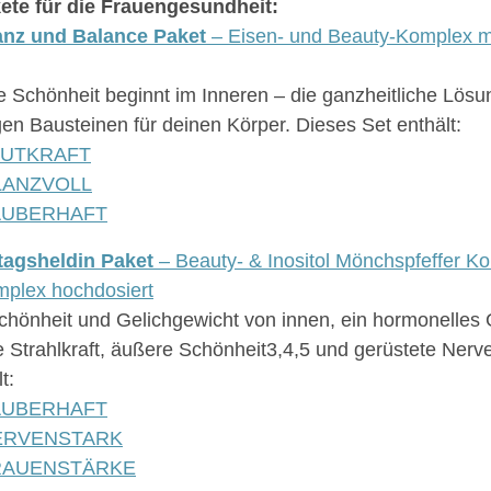
ete für die Frauengesundheit:
anz und Balance Paket
– Eisen- und Beauty-Komplex m
 Schönheit beginnt im Inneren – die ganzheitliche Lösu
igen Bausteinen für deinen Körper. Dieses Set enthält:
LUTKRAFT
LANZVOLL
AUBERHAFT
ltagsheldin Paket
– Beauty- & Inositol Mönchspfeffer Ko
plex hochdosiert
chönheit und Gelichgewicht von innen, ein hormonelles 
e Strahlkraft, äußere Schönheit3,4,5 und gerüstete Nerv
t:
AUBERHAFT
ERVENSTARK
RAUENSTÄRKE