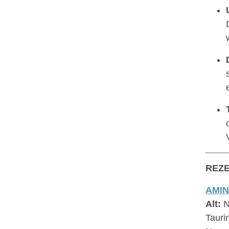
REZ
AMI
Alt:
N
Tauri