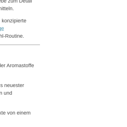
ebe zum Detail
tteln.
 konzipierte
ge
hl-Routine.
der Aromastoffe
is neuester
n und
kte von einem