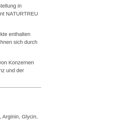
ellung in
hont NATURTREU
te enthalten
chnen sich durch
von Konzernen
nz und der
Arginin, Glycin,