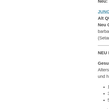
Neu:
JUN
Alt Q
Neu 
barba
(Setar
NEU 
Gesu
Alter
und h