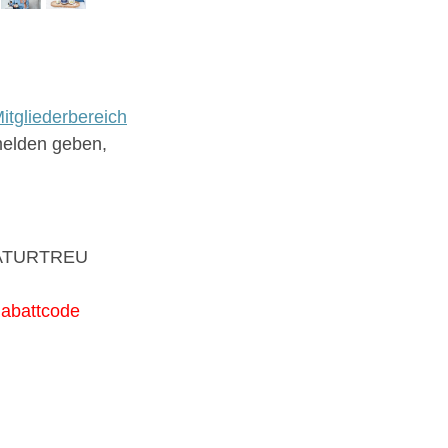
itgliederbereich
melden geben,
 NATURTREU
abattcode