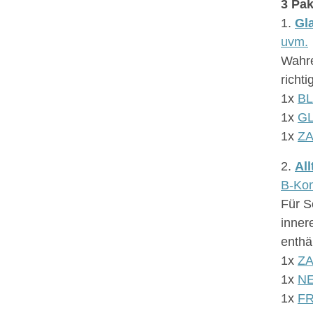
3 Pak
1.
Gl
uvm.
Wahre
richt
1x
B
1x
G
1x
Z
2.
Al
B-Kom
Für S
inner
enthäl
1x
Z
1x
N
1x
F