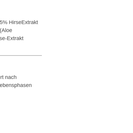
,5% HirseExtrakt
(Aloe
se-Extrakt
rt nach
 Lebensphasen