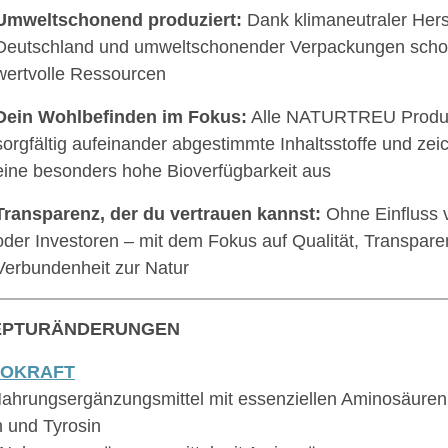
Umweltschonend produziert:
Dank klimaneutraler Herst
Deutschland und umweltschonender Verpackungen sc
wertvolle Ressourcen
Dein Wohlbefinden im Fokus:
Alle NATURTREU Produk
sorgfältig aufeinander abgestimmte Inhaltsstoffe und zei
eine besonders hohe Bioverfügbarkeit aus
Transparenz, der du vertrauen kannst:
Ohne Einfluss 
oder Investoren – mit dem Fokus auf Qualität, Transpare
Verbundenheit zur Natur
EPTURÄNDERUNGEN
NOKRAFT
ahrungsergänzungsmittel mit essenziellen Aminosäuren, 
n und Tyrosin