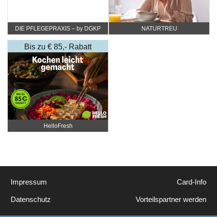
DIE PFLEGEPRAXIS – by DGKP
NATURTREU
Katharina Fister
Bis zu € 85,- Rabatt
HelloFresh
Impressum
Card-Info
Datenschutz
Vorteilspartner werden