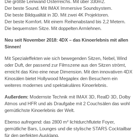
Die größte Leinwand Österreichs. Mit über 330m2.
Der beste Sound. Mit IMAX Immersive Soundsystem.
Die beste Bildqualität in 3D. Mit zwei 4K Projektoren.
Der beste Komfort. Mit einem Reihenabstand bis 2,2 Metern.
Die bequemsten Sitze. Mit doppelten Armlehnen.
Neu seit November 2018: 4DX – das Kinoerlebnis mit allen
Sinnen!
Mit Spezialeffekten wie sich bewegenden Sitzen, Nebel, Wind
oder Duft, der passend zur Filmszene aus den Sitzen strömt,
erreicht das Kino eine neue Dimension. Mit den innovativen 4DX
Kinosälen bietet Hollywood Megaplex den Besuchern ein
weiteres modernes und spektakuläres Kinoerlebnis.
Außerdem:
Modernste Technik mit IMAX 3D, RealD 3D, Dolby
Atmos und HFR und als Draufgabe mit 2 Couchsälen das wohl
gemütlichste Kinoerlebnis der Welt.
Ebenso aufregend: das 2800 m² lichtdurchflutete Foyer,
gemütliche Bars, Lounges und die stylische STARS Cocktailbar
für den perfekten Ausklang.