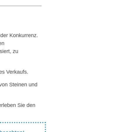
 der Konkurrenz.
en
iert, zu
es Verkaufs.
 von Steinen und
erleben Sie den