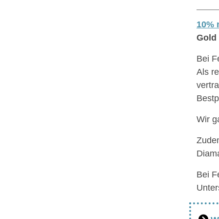
10% m
Gold 
Bei F
Als r
vertr
Bestp
Wir g
Zudem
Diama
Bei F
Unter