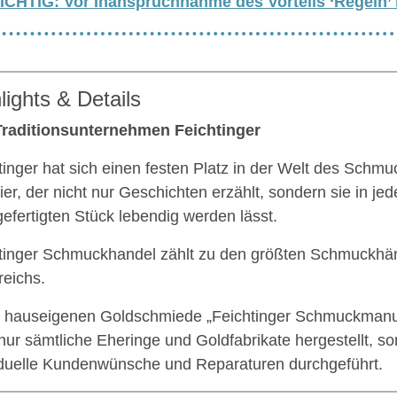
ICHTIG: Vor Inanspruchnahme des Vorteils ‘Regeln’
lights & Details
raditionsunternehmen Feichtinger
tinger hat sich einen festen Platz in der Welt des Schmu
ier, der nicht nur Geschichten erzählt, sondern sie in je
efertigten Stück lebendig werden lässt.
tinger Schmuckhandel zählt zu den größten Schmuckhä
reichs.
r hauseigenen Goldschmiede „Feichtinger Schmuckmanu
 nur sämtliche Eheringe und Goldfabrikate hergestellt, s
iduelle Kundenwünsche und Reparaturen durchgeführt.