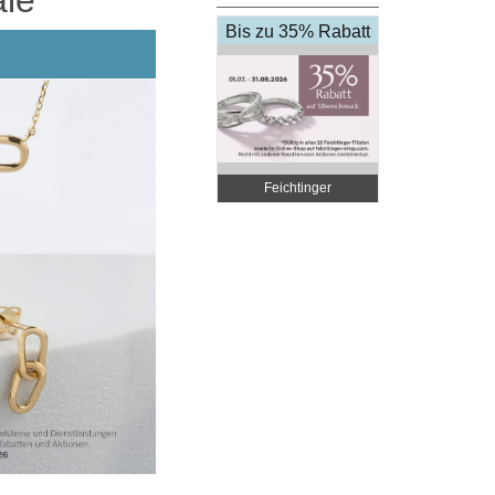
Bis zu 35% Rabatt
Feichtinger
Schmuckhandel
Zentrale