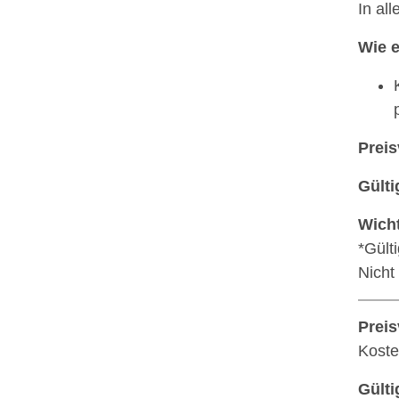
In al
Wie e
Preis
Gülti
Wicht
*Gült
Nicht
Preis
Koste
Gülti