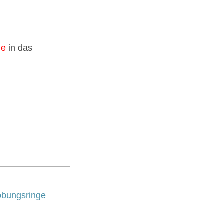
de
in das
obungsringe