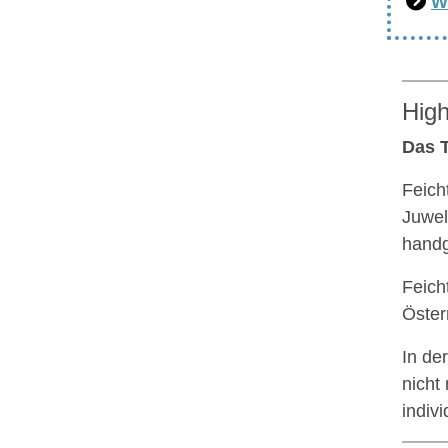
W
High
Das T
Feich
Juwel
handg
Feich
Öster
In de
nicht
indiv