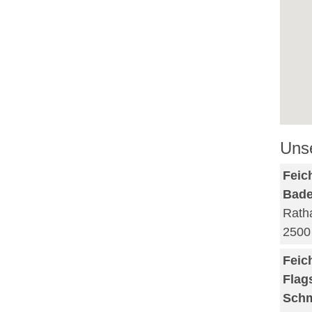
Uns
Feic
Bad
Rath
2500
Feic
Flag
Schm