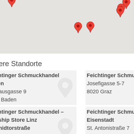
ere Standorte
htinger Schmuckhandel
Feichtinger Schm
en
Josefigasse 5-7
ausgasse 9
8020 Graz
 Baden
htinger Schmuckhandel –
Feichtinger Schm
ship Store Linz
Eisenstadt
idtorstraße
St. Antonistraße 7