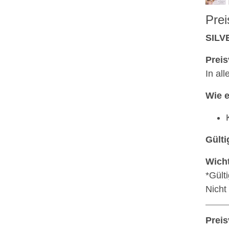
Prei
SILV
Preis
In al
Wie e
Gülti
Wicht
*Gült
Nicht
Preis