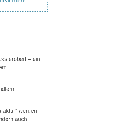
 beachten!
cks erobert – ein
dem
ndlern
faktur“ werden
ondern auch