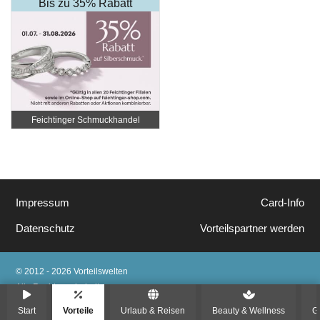
Bis zu 35% Rabatt
Feichtinger Schmuckhandel
Zentrale
Impressum
Card-Info
Datenschutz
Vorteilspartner werden
© 2012 - 2026 Vorteilswelten
Alle Rechte vorbehalten
Start
Vorteile
Urlaub & Reisen
Beauty & Wellness
G