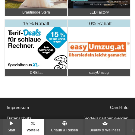
Brautmode Stern
LEDFactory
15 % Rabatt
10% Rabatt
DREI.at
easyUmzug
Impressum
Card-Info
Datenschutz
Vorteilspartner werden
Start
Vorteile
Urlaub & Reisen
Beauty & Wellness
G