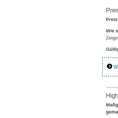
Prei
Preis
Wie e
Zeige
Gülti
W
High
Maßge
gema