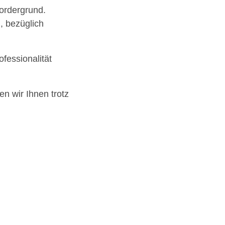
Vordergrund.
, bezüglich
fessionalität
n wir Ihnen trotz