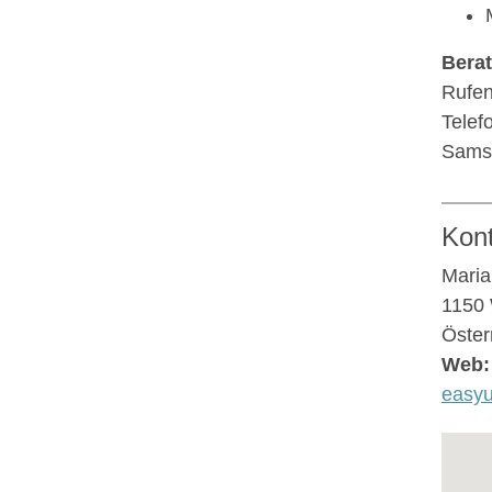
Bera
Rufen
Telef
Samst
Kon
Maria
1150
Öster
Web:
easy