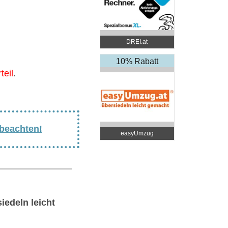
DREI.at
10% Rabatt
teil
.
 beachten!
easyUmzug
edeln leicht