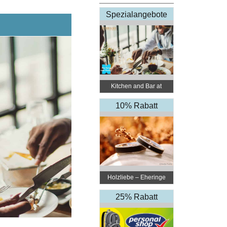
Spezialangebote
Kitchen and Bar at
Courtyard Linz
10% Rabatt
Holzliebe – Eheringe
aus Holz
25% Rabatt