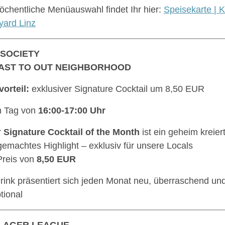
öchentliche Menüauswahl findet Ihr hier:
Speisekarte | K
yard Linz
 SOCIETY
AST TO OUT NEIGHBORHOOD
vorteil:
exklusiver Signature Cocktail um 8,50 EUR
n Tag von
16:00-17:00 Uhr
r
Signature Cocktail of the Month
ist ein geheim kreier
emachtes Highlight – exklusiv für unsere Locals
reis von
8,50 EUR
rink präsentiert sich jeden Monat neu, überraschend un
tional
LAGER LEAGUE