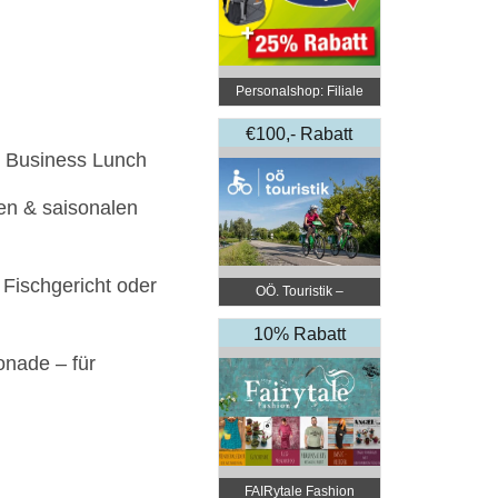
Personalshop: Filiale
Linz
€100,- Rabatt
 Business Lunch
len & saisonalen
 Fischgericht oder
OÖ. Touristik –
Radurlaub
10% Rabatt
nade – für
FAIRytale Fashion