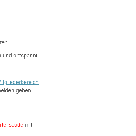
ten
n und entspannt
itgliederbereich
melden geben,
rteilscode
mit