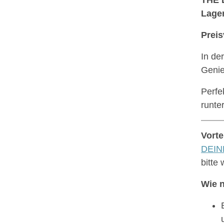
Lager
Preis
In de
Genie
Perfe
runt
Vorte
DEINE
bitte
Wie n