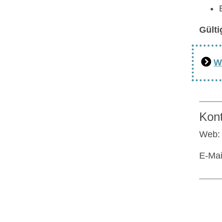
Gülti
W
Kon
Web
E-Mai