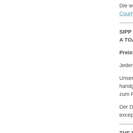
Die w
Court
SIPP
A TO
Preis
Jede
Unse
handg
zum P
Der D
excep
THE 