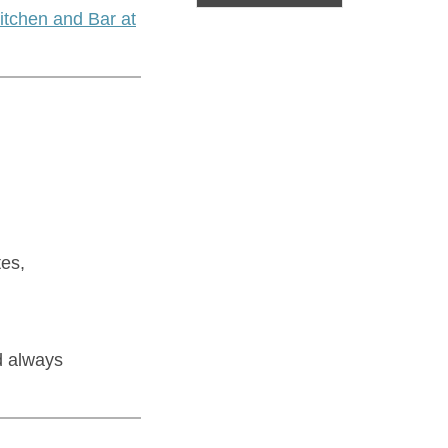
itchen and Bar at
tes,
d always