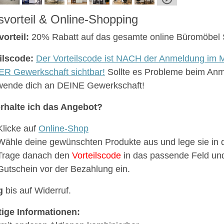
svorteil & Online-Shopping
vorteil:
20% Rabatt auf das gesamte online Büromöbel 
ilscode:
Der Vorteilscode ist NACH der Anmeldung im M
R Gewerkschaft sichtbar!
Sollte es Probleme beim An
 wende dich an DEINE Gewerkschaft!
rhalte ich das Angebot?
Klicke auf
Online-Shop
Wähle deine gewünschten Produkte aus und lege sie in
Trage danach den
Vorteilscode
in das passende Feld un
Gutschein vor der Bezahlung ein.
g
bis auf Widerruf.
ige Informationen: