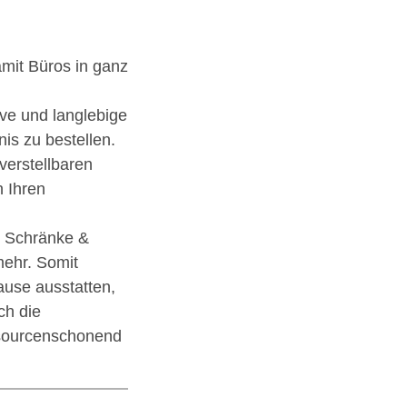
amit Büros in ganz
ive und langlebige
is zu bestellen.
verstellbaren
 Ihren
e, Schränke &
ehr. Somit
ause ausstatten,
ch die
essourcenschonend