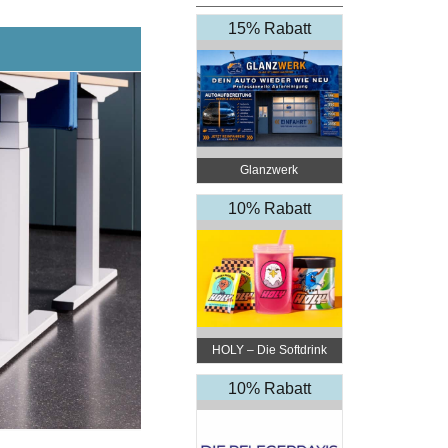
15% Rabatt
Glanzwerk
Autoreinigung
10% Rabatt
HOLY – Die Softdrink
Revolution
10% Rabatt