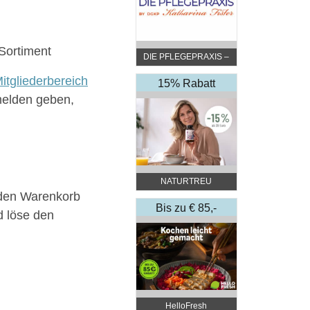
Sortiment
DIE PFLEGEPRAXIS –
by DGKP Katharina
itgliederbereich
Fister
15% Rabatt
melden geben,
NATURTREU
 den Warenkorb
Bis zu € 85,-
d löse den
Rabatt
HelloFresh