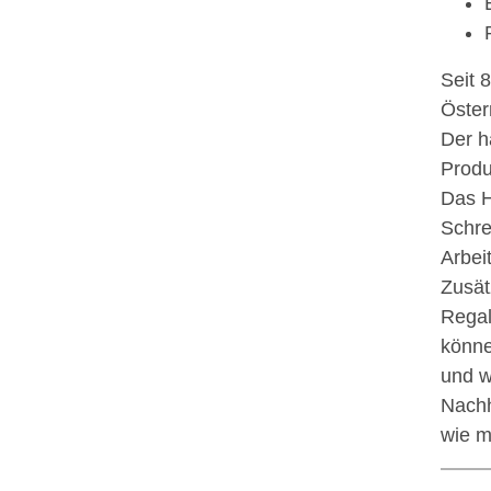
Seit 
Öster
Der h
Produ
Das H
Schre
Arbei
Zusät
Regal
könne
und w
Nachh
wie m