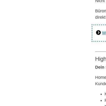
Nicht
Bürom
direk
W
High
Dein
Homeo
Kund