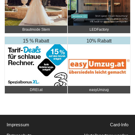
Brautmode Stern
LEDFactory
15 % Rabatt
10% Rabatt
DREI.at
easyUmzug
Impressum
Card-Info