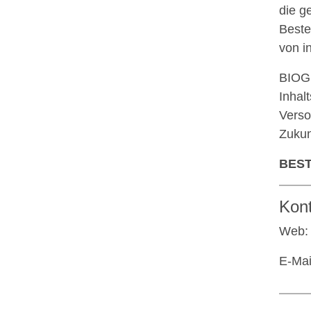
die g
Beste
von i
BIOGE
Inhal
Verso
Zukun
BEST
Kon
Web
E-Mai