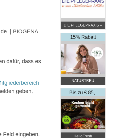
DIE PFLEGEPRAXIS –
Hunde | BIOGENA
by DGKP Katharina
Fister
15% Rabatt
en dafür, dass es
NATURTREU
itgliederbereich
melden geben,
Bis zu € 85,-
Rabatt
 Feld eingeben.
HelloFresh