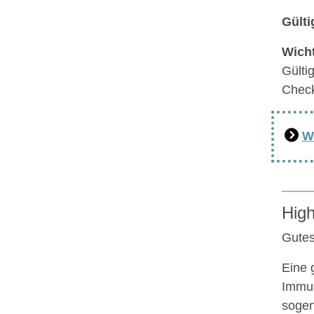
Gülti
Wicht
Gülti
Chec
W
High
Gutes
Eine 
Immu
sogen