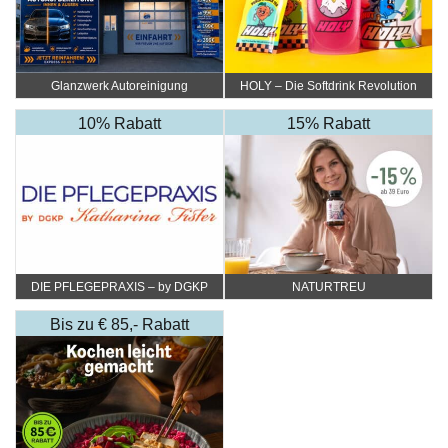
Glanzwerk Autoreinigung
HOLY – Die Softdrink Revolution
10% Rabatt
15% Rabatt
DIE PFLEGEPRAXIS – by DGKP
NATURTREU
Katharina Fister
Bis zu € 85,- Rabatt