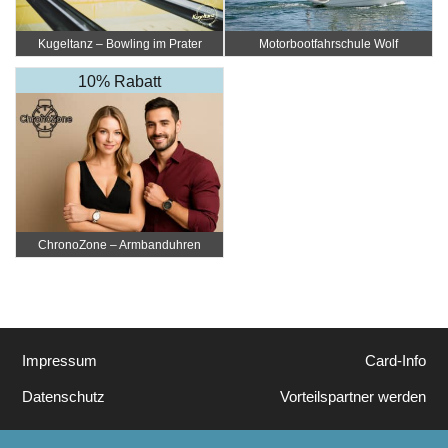
Kugeltanz – Bowling im Prater
Motorbootfahrschule Wolf
10% Rabatt
ChronoZone – Armbanduhren
Impressum
Card-Info
Datenschutz
Vorteilspartner werden