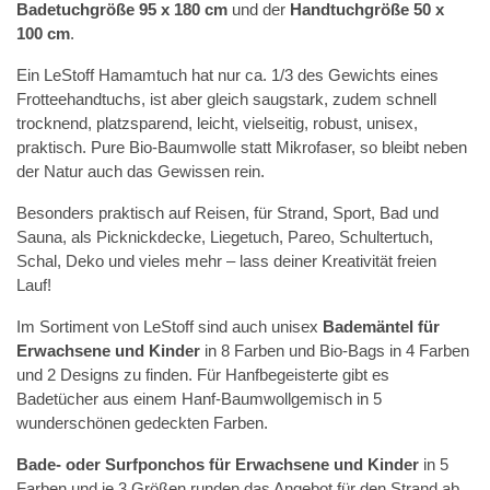
Badetuchgröße 95 x 180 cm
und der
Handtuchgröße 50 x
100 cm
.
Ein LeStoff Hamamtuch hat nur ca. 1/3 des Gewichts eines
Frotteehandtuchs, ist aber gleich saugstark, zudem schnell
trocknend, platzsparend, leicht, vielseitig, robust, unisex,
praktisch. Pure Bio-Baumwolle statt Mikrofaser, so bleibt neben
der Natur auch das Gewissen rein.
Besonders praktisch auf Reisen, für Strand, Sport, Bad und
Sauna, als Picknickdecke, Liegetuch, Pareo, Schultertuch,
Schal, Deko und vieles mehr – lass deiner Kreativität freien
Lauf!
Im Sortiment von LeStoff sind auch unisex
Bademäntel für
Erwachsene
und Kinder
in 8 Farben und Bio-Bags in 4 Farben
und 2 Designs zu finden. Für Hanfbegeisterte gibt es
Badetücher aus einem Hanf-Baumwollgemisch in 5
wunderschönen gedeckten Farben.
Bade- oder Surfponchos für Erwachsene und Kinder
in 5
Farben und je 3 Größen runden das Angebot für den Strand ab.