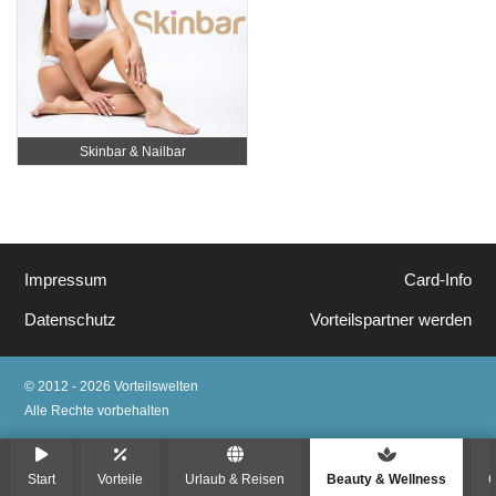
Skinbar & Nailbar
Impressum
Card-Info
Datenschutz
Vorteilspartner werden
© 2012 - 2026 Vorteilswelten
Alle Rechte vorbehalten
Start
Vorteile
Urlaub & Reisen
Beauty & Wellness
G