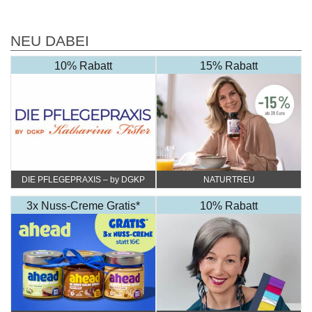
NEU DABEI
10% Rabatt
15% Rabatt
DIE PFLEGEPRAXIS – by DGKP
NATURTREU
Katharina Fister
3x Nuss-Creme Gratis*
10% Rabatt