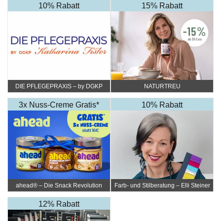
10% Rabatt
15% Rabatt
DIE PFLEGEPRAXIS – by DGKP
NATURTREU
Katharina Fister
3x Nuss-Creme Gratis*
10% Rabatt
ahead® – Die Snack Revolution
Farb- und Stilberatung – Elli Steiner
12% Rabatt