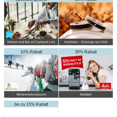
Kitchen and Bar at Courtyard Linz
Holzliebe – Eheringe aus Holz
10% Rabatt
30% Rabatt
Wintererlebnistouren
Melitta®
bis zu 15% Rabatt