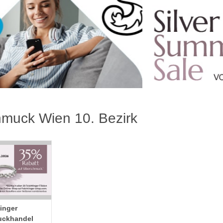
muck Wien 10. Bezirk
inger
ckhandel