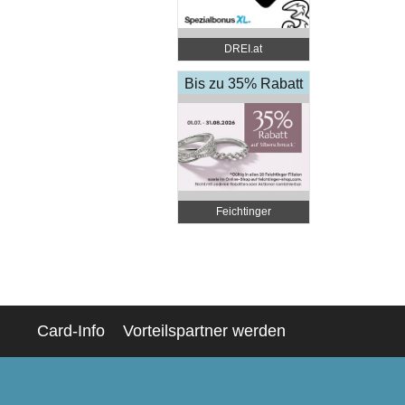
DREI.at
Bis zu 35% Rabatt
Feichtinger
Schmuckhandel
Zentrale
Card-Info
Vorteilspartner werden