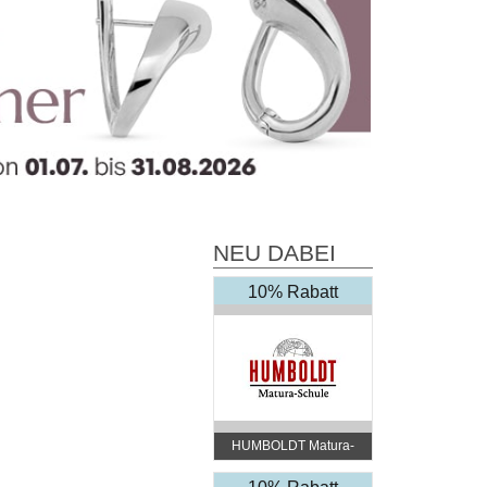
NEU DABEI
10% Rabatt
HUMBOLDT Matura-
Schule