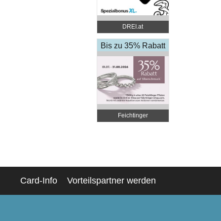
DREI.at
Bis zu 35% Rabatt
Feichtinger
Schmuckhandel
Zentrale
Card-Info
Vorteilspartner werden