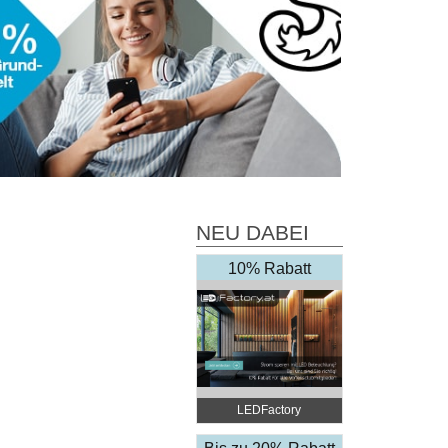
NEU DABEI
10% Rabatt
LEDFactory