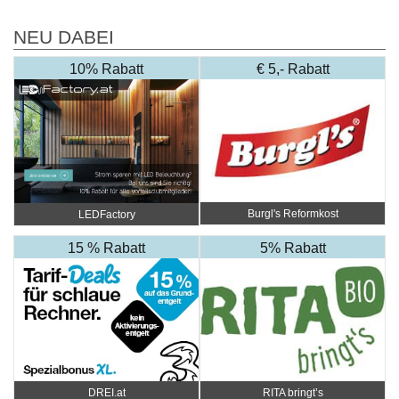
NEU DABEI
10% Rabatt
€ 5,- Rabatt
Burgl's Reformkost
LEDFactory
15 % Rabatt
5% Rabatt
DREI.at
RITA bringt’s