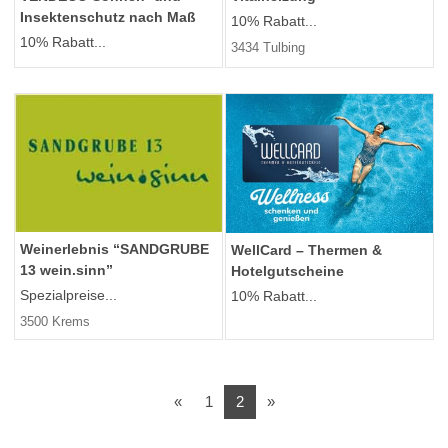
Insektenschutz nach Maß
10% Rabatt...
10% Rabatt...
3434 Tulbing
Weinerlebnis “SANDGRUBE
WellCard – Thermen &
13 wein.sinn”
Hotelgutscheine
Spezialpreise...
10% Rabatt...
3500 Krems
Vorherige
Nächste
«
1
2
»