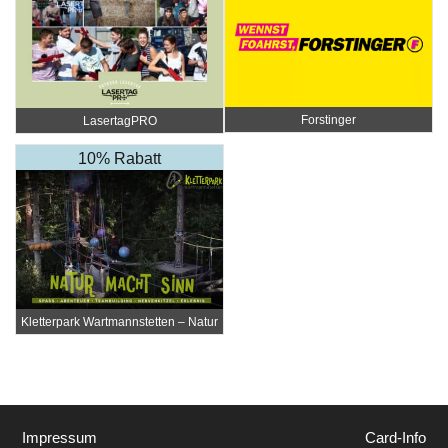
Forstinger
LasertagPRO
10% Rabatt
Kletterpark Wartmannstetten – Natur
macht Sinn
Impressum
Card-Info