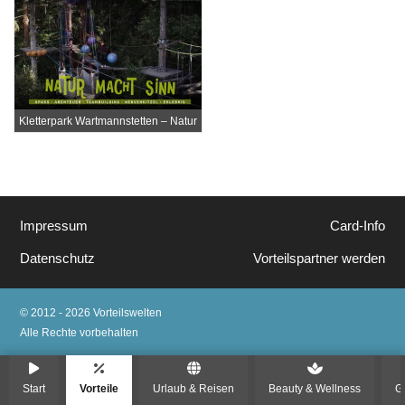
Kletterpark Wartmannstetten – Natur
macht Sinn
Impressum
Card-Info
Datenschutz
Vorteilspartner werden
© 2012 - 2026 Vorteilswelten
Alle Rechte vorbehalten
Start
Vorteile
Urlaub & Reisen
Beauty & Wellness
G