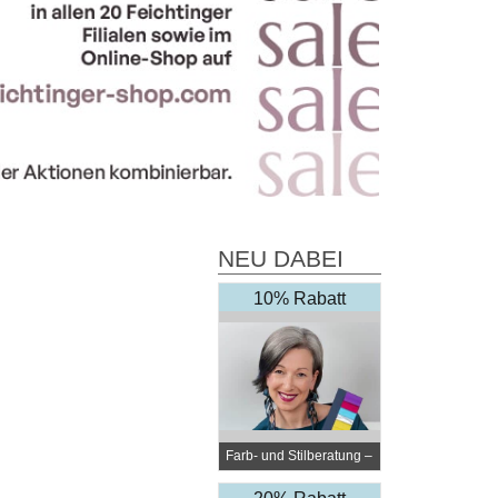
NEU DABEI
10% Rabatt
Farb- und Stilberatung –
Elli Steiner