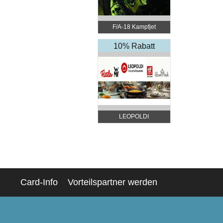
F/A-18 Kampfjet
Simulator Wien
10% Rabatt
LEOPOLDI
Haushaltswaren
Card-Info
Vorteilspartner werden