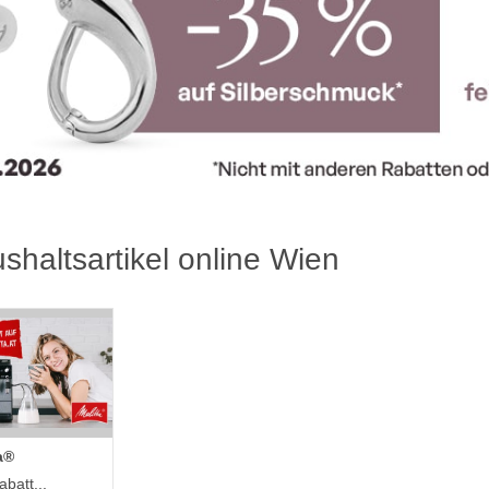
shaltsartikel online Wien
a®
batt...