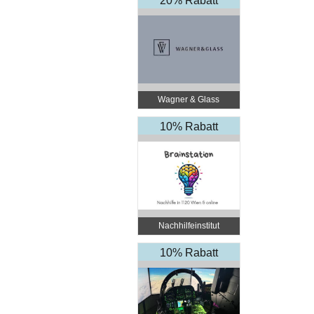
20% Rabatt
Wagner & Glass
10% Rabatt
Nachhilfeinstitut
BrainStation
10% Rabatt