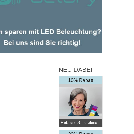
NEU DABEI
10% Rabatt
Farb- und Stilberatung –
Elli Steiner