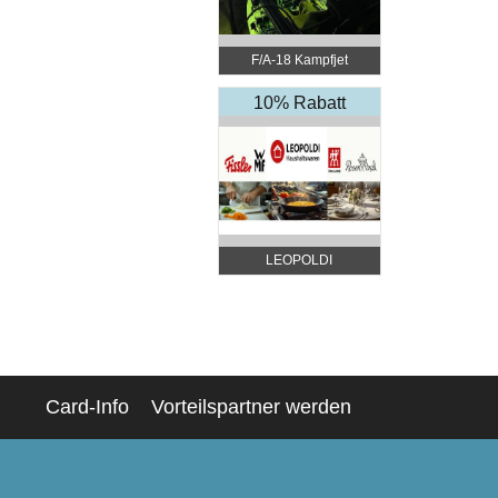
F/A-18 Kampfjet
Simulator Wien
10% Rabatt
LEOPOLDI
Haushaltswaren
Card-Info
Vorteilspartner werden