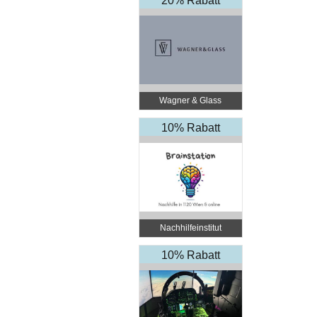
20% Rabatt
Wagner & Glass
10% Rabatt
Nachhilfeinstitut
BrainStation
10% Rabatt