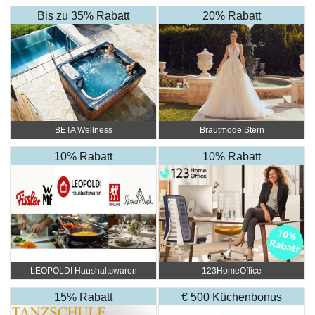
Bis zu 35% Rabatt
20% Rabatt
BETA Wellness
Brautmode Stern
10% Rabatt
10% Rabatt
LEOPOLDI Haushaltswaren
123HomeOffice
15% Rabatt
€ 500 Küchenbonus