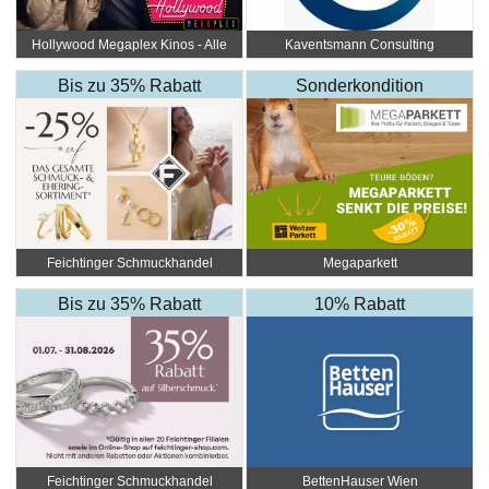
Hollywood Megaplex Kinos - Alle
Kaventsmann Consulting
Standorte
Bis zu 35% Rabatt
Sonderkondition
Feichtinger Schmuckhandel
Megaparkett
Zentrale
Bis zu 35% Rabatt
10% Rabatt
Feichtinger Schmuckhandel
BettenHauser Wien