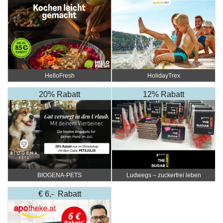
HelloFresh
HolidayTrex
20% Rabatt
12% Rabatt
BIOGENA-PETS
Ludwegs – zuckerfrei leben
€ 6,- Rabatt