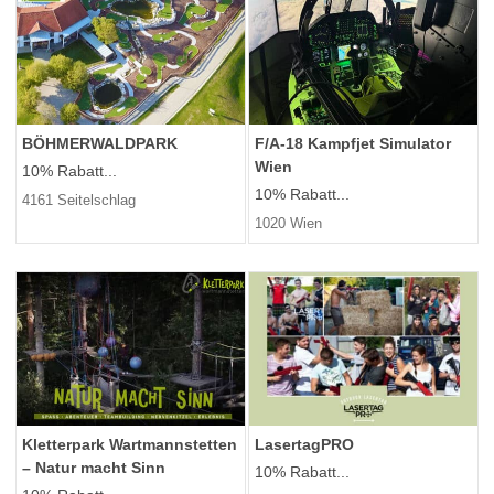
BÖHMERWALDPARK
F/A-18 Kampfjet Simulator
Wien
10% Rabatt...
10% Rabatt...
4161 Seitelschlag
1020 Wien
Kletterpark Wartmannstetten
LasertagPRO
– Natur macht Sinn
10% Rabatt...