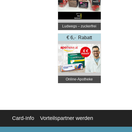
Ludwegs – zuckerfrei
leben
€ 6,- Rabatt
Online‑Apotheke
Card-Info
Vorteilspartner werden