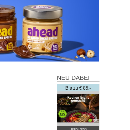
NEU DABEI
Bis zu € 85,-
Rabatt
HelloFresh