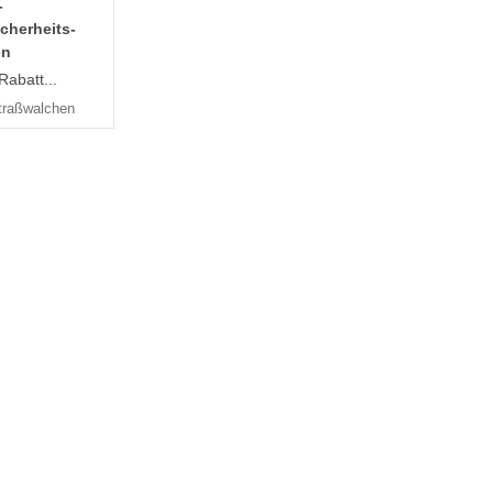
-
cherheits-
en
Rabatt...
traßwalchen