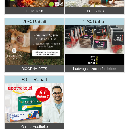
HelloFresh
HolidayTrex
20% Rabatt
12% Rabatt
BIOGENA-PETS
Ludwegs – zuckerfrei leben
€ 6,- Rabatt
Online‑Apotheke