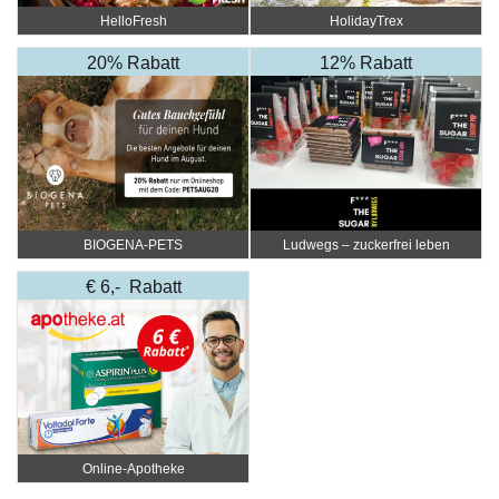
HelloFresh
HolidayTrex
20% Rabatt
12% Rabatt
BIOGENA-PETS
Ludwegs – zuckerfrei leben
€ 6,- Rabatt
Online‑Apotheke