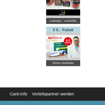
Ludwegs – zuckerfrei
leben
€ 6,- Rabatt
Online‑Apotheke
Card-Info
Vorteilspartner werden