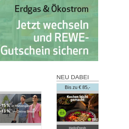
NEU DABEI
Bis zu € 85,-
Rabatt
HelloFresh