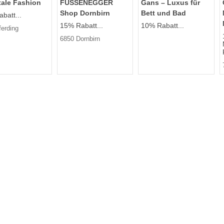
tale Fashion
FUSSENEGGER
Gans – Luxus für
Shop Dornbirn
Bett und Bad
batt...
15% Rabatt...
10% Rabatt...
ferding
6850 Dornbirn