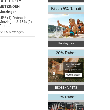
OUTLETCITY
METZINGEN –
Bis zu 5% Rabatt
Metzingen
15% (1) Rabatt in
Metzingen & 13% (2)
Rabatt i...
72555 Metzingen
HolidayTrex
20% Rabatt
BIOGENA-PETS
12% Rabatt