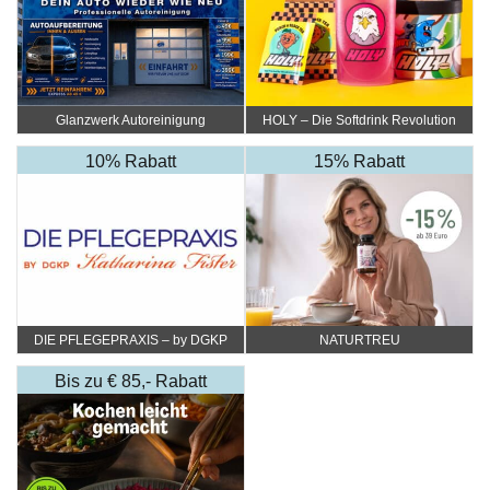
Glanzwerk Autoreinigung
HOLY – Die Softdrink Revolution
10% Rabatt
15% Rabatt
DIE PFLEGEPRAXIS – by DGKP
NATURTREU
Katharina Fister
Bis zu € 85,- Rabatt