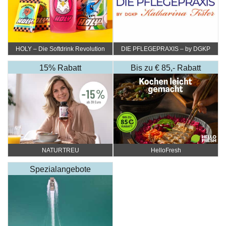
HOLY – Die Softdrink Revolution
DIE PFLEGEPRAXIS – by DGKP
Katharina Fister
15% Rabatt
Bis zu € 85,- Rabatt
NATURTREU
HelloFresh
Spezialangebote