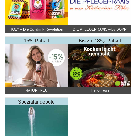
HOLY – Die Softdrink Revolution
DIE PFLEGEPRAXIS – by DGKP
Katharina Fister
15% Rabatt
Bis zu € 85,- Rabatt
NATURTREU
HelloFresh
Spezialangebote