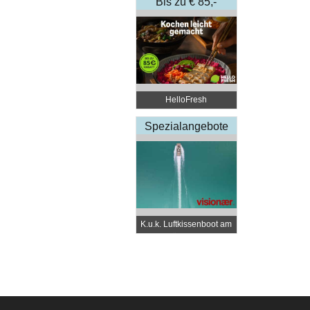
Bis zu € 85,-
Rabatt
HelloFresh
Spezialangebote
K.u.k. Luftkissenboot am
Wörthersee