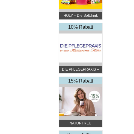
HOLY – Die Softdrink
Revolution
10% Rabatt
DIE PFLEGEPRAXIS –
by DGKP Katharina
Fister
15% Rabatt
NATURTREU