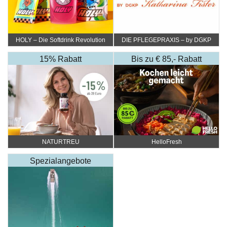
HOLY – Die Softdrink Revolution
DIE PFLEGEPRAXIS – by DGKP
Katharina Fister
15% Rabatt
Bis zu € 85,- Rabatt
NATURTREU
HelloFresh
Spezialangebote