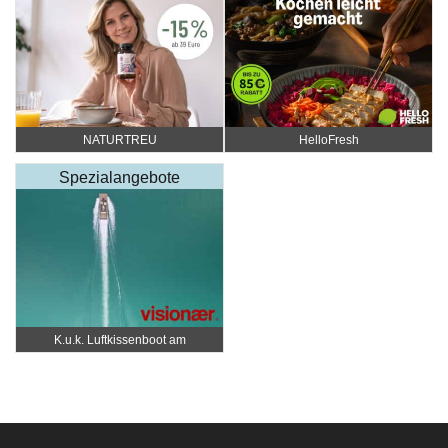
NATURTREU
HelloFresh
Spezialangebote
K.u.k. Luftkissenboot am
Wörthersee