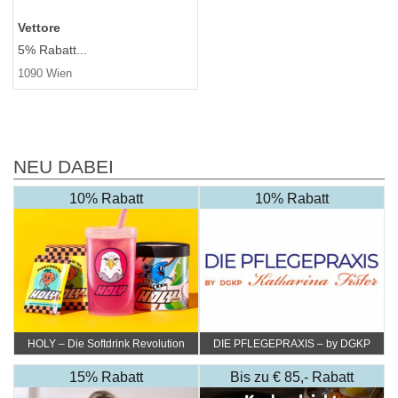
Vettore
5% Rabatt...
1090 Wien
NEU DABEI
10% Rabatt
10% Rabatt
HOLY – Die Softdrink Revolution
DIE PFLEGEPRAXIS – by DGKP
Katharina Fister
15% Rabatt
Bis zu € 85,- Rabatt