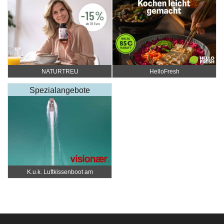
NATURTREU
HelloFresh
Spezialangebote
K.u.k. Luftkissenboot am
Wörthersee