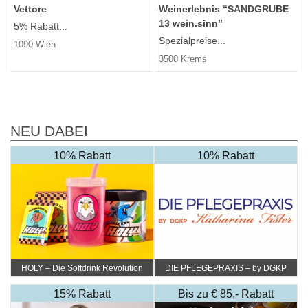
Vettore
Weinerlebnis “SANDGRUBE
13 wein.sinn”
5% Rabatt...
Spezialpreise...
1090 Wien
3500 Krems
NEU DABEI
10% Rabatt
10% Rabatt
HOLY – Die Softdrink Revolution
DIE PFLEGEPRAXIS – by DGKP
Katharina Fister
15% Rabatt
Bis zu € 85,- Rabatt