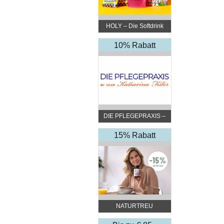
HOLY – Die Softdrink
Revolution
10% Rabatt
DIE PFLEGEPRAXIS –
by DGKP Katharina
Fister
15% Rabatt
NATURTREU