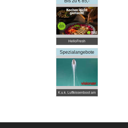
Bis zu € 85,-
Rabatt
HelloFresh
Spezialangebote
K.u.k. Luftkissenboot am
Wörthersee