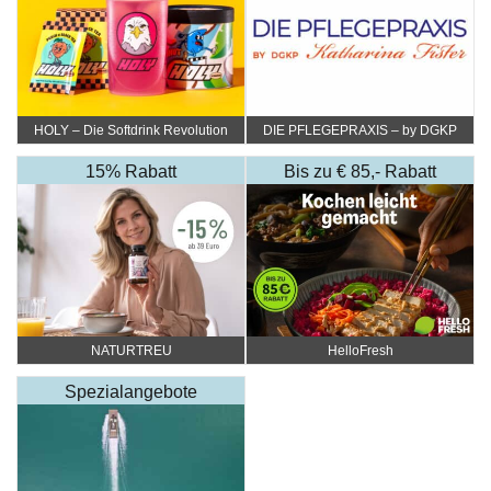
HOLY – Die Softdrink Revolution
DIE PFLEGEPRAXIS – by DGKP
Katharina Fister
15% Rabatt
Bis zu € 85,- Rabatt
NATURTREU
HelloFresh
Spezialangebote