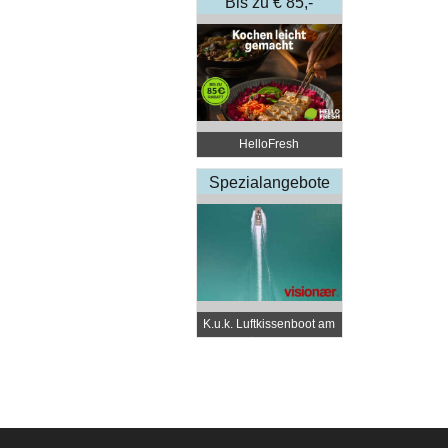
Bis zu € 85,-
Rabatt
HelloFresh
Spezialangebote
K.u.k. Luftkissenboot am
Wörthersee