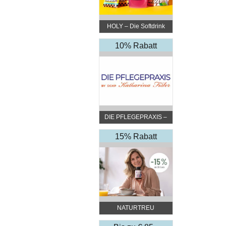
HOLY – Die Softdrink
Revolution
10% Rabatt
DIE PFLEGEPRAXIS –
by DGKP Katharina
Fister
15% Rabatt
NATURTREU