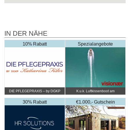
IN DER NÄHE
10% Rabatt
Spezialangebote
DIE PFLEGEPRAXIS – by DGKP
K.u.k. Luftkissenboot am
Katharina Fister
Wörthersee
30% Rabatt
€1.000,- Gutschein