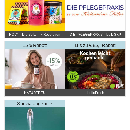
HOLY – Die Softdrink Revolution
DIE PFLEGEPRAXIS – by DGKP
Katharina Fister
15% Rabatt
Bis zu € 85,- Rabatt
NATURTREU
HelloFresh
Spezialangebote