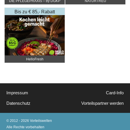
DIE PFLEGEPRAXIS – by DGKP
NATURTREU
Katharina Fister
Bis zu € 85,- Rabatt
HelloFresh
Impressum
Card-Info
Datenschutz
Vorteilspartner werden
© 2012 - 2026 Vorteilswelten
Alle Rechte vorbehalten